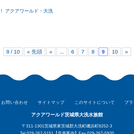
！ アクアワールド・大洗
9 / 10
« 先頭
«
...
6
7
8
9
10
»
お問い合わせ
サイトマップ
このサイトについて
プラ
アクアワールド茨城県大洗水族館
〒311-1301茨城県東茨城郡大洗町磯浜町8252-3
Tel.
029-267-5151
【音声案内】Fax.029-267-5920