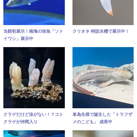
当館初展示！南海の珍魚「ソト
クリオネ 特設水槽で展示中！
イワシ」展示中
クラゲだけど泳がない！？コト
単為生殖で誕生した「トラフザ
クラゲが仲間入り
メのこども」 成長中