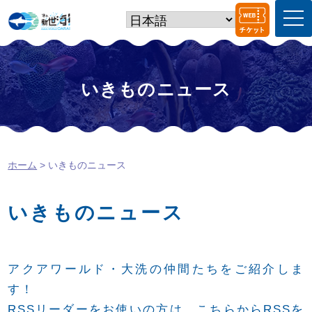
t
o
g
g
l
e
いきものニュース
n
a
v
i
g
a
ホーム
> いきものニュース
t
i
o
n
いきものニュース
アクアワールド・大洗の仲間たちをご紹介しま
す！
RSSリーダーをお使いの方は、
こちら
からRSSを