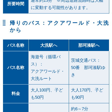
通常約15分 ※周辺道路混雑時は大幅
所要時間
に変動する可能性があります。
帰りのバス：アクアワールド・大洗
から
バス名称
大洗駅へ
那珂湊駅へ
海遊号（循環バ
茨城交通バス：
ス）：
バス名称
50番 那珂湊駅ゆ
アクアワールド・
き
大洗ルート
大人100円、子ど
大人170円、子ど
料金
も50円
も90円
約6～7分