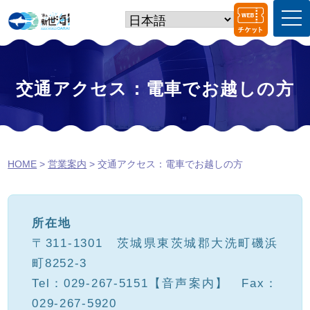
t
o
g
g
l
e
交通アクセス：電車でお越しの方
n
a
v
i
g
a
HOME
>
営業案内
>
交通アクセス：電車でお越しの方
t
i
o
n
所在地
〒311-1301 茨城県東茨城郡大洗町磯浜
町8252-3
Tel：029-267-5151【音声案内】 Fax：
029-267-5920