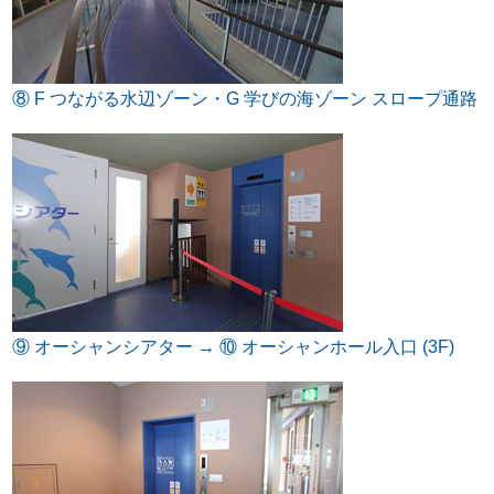
⑧ F つながる水辺ゾーン・G 学びの海ゾーン スロープ通路
⑨ オーシャンシアター → ⑩ オーシャンホール入口 (3F)