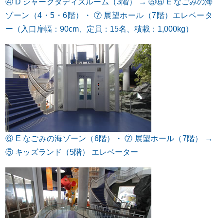
④ D シャークダディズルーム（3階） → ⑤⑥ E なごみの海
ゾーン（4・5・6階）・ ⑦ 展望ホール（7階）エレベータ
ー（入口扉幅：90cm、定員：15名、積載：1,000kg）
⑥ E なごみの海ゾーン（6階）・ ⑦ 展望ホール（7階） →
⑤ キッズランド（5階） エレベーター