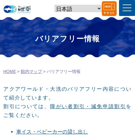
t
o
g
g
l
e
バリアフリー情報
n
a
v
i
g
a
HOME
>
館内マップ
>
バリアフリー情報
t
i
o
n
アクアワールド・大洗のバリアフリー内容につい
て紹介しています。
割引については、
障がい者割引・減免申請割引
を
ご覧ください。
車イス・ベビーカーの貸し出し