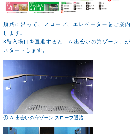
順路に沿って、スロープ、エレベーターをご案内
します。
3階入場口を直進すると「A 出会いの海ゾーン」が
スタートします。
① Ａ 出会いの海ゾーン スロープ通路