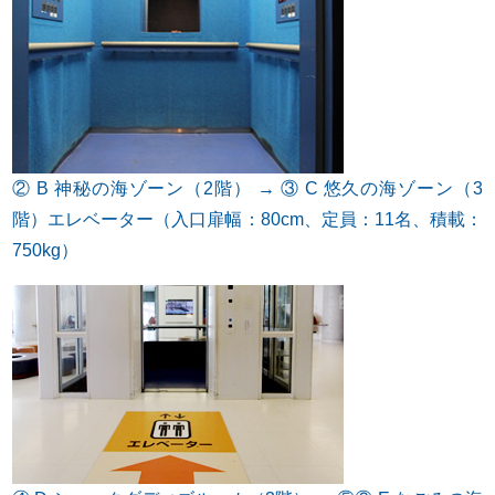
② B 神秘の海ゾーン（2階） → ③ C 悠久の海ゾーン（3
階）エレベーター（入口扉幅：80cm、定員：11名、積載：
750kg）