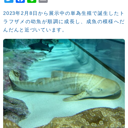
wi
a
n
m
2023年2月8日から展示中の単為生殖で誕生したト
tt
c
e
ail
ラフザメの幼魚が順調に成長し、成魚の模様へだ
er
e
んだんと近づいています。
b
o
o
k