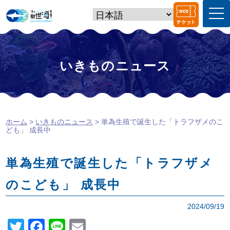
t
o
g
g
l
e
いきものニュース
n
a
v
i
g
a
ホーム
>
いきものニュース
> 単為生殖で誕生した「トラフザメのこ
t
ども」 成長中
i
o
n
単為生殖で誕生した「トラフザメ
のこども」 成長中
2024/09/19
T
F
Li
E