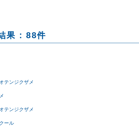
果 : 88件
オテンジクザメ
メ
オテンジクザメ
クール