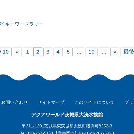
ど キーワードラリー
/ 10
«
1
2
3
4
5
...
10
...
»
最後
お問い合わせ
サイトマップ
このサイトについて
プラ
アクアワールド茨城県大洗水族館
〒311-1301茨城県東茨城郡大洗町磯浜町8252-3
Tel.
029-267-5151
【音声案内】Fax.029-267-5920