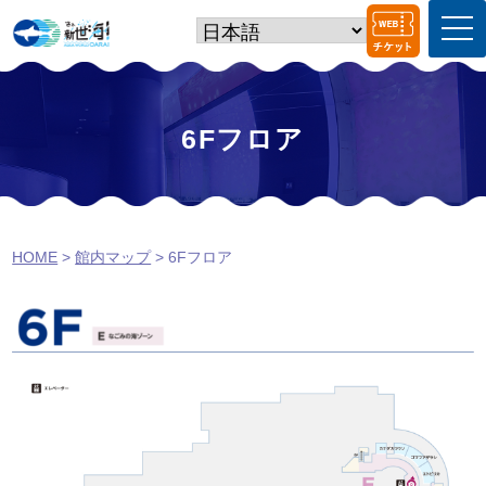
t
o
g
g
l
e
6Fフロア
n
a
v
i
g
a
HOME
>
館内マップ
>
6Fフロア
t
i
o
n