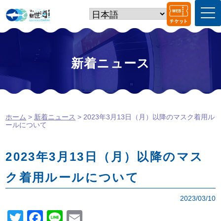
t
o
g
g
l
e
新着ニュース
n
a
v
i
g
a
ホーム
>
新着ニュース
> 2023年3月13日（月）以降のマスク着用ル
t
ールについて
i
o
n
2023年3月13日（月）以降のマス
ク着用ルールについて
2023/03/10
T
F
Li
E