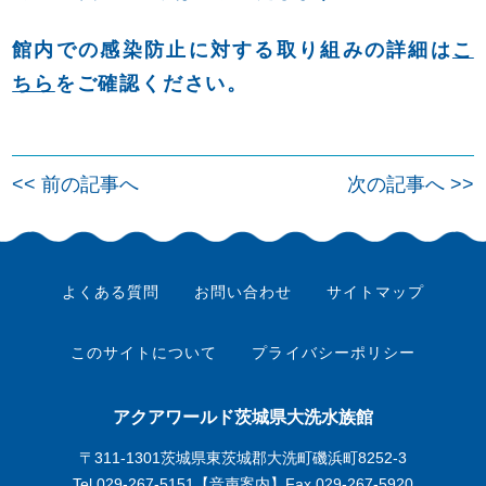
館内での感染防止に対する取り組みの詳細は
こ
ちら
をご確認ください。
投
<< 前の記事へ
次の記事へ >>
稿
ナ
ビ
よくある質問
お問い合わせ
サイトマップ
ゲ
ー
このサイトについて
プライバシーポリシー
シ
ョ
アクアワールド茨城県大洗水族館
ン
〒311-1301茨城県東茨城郡大洗町磯浜町8252-3
Tel.
029-267-5151
【音声案内】Fax.029-267-5920