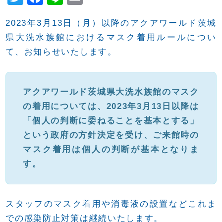
wi
a
n
m
2023年3月13日（月）以降のアクアワールド茨城
tt
c
e
ail
県大洗水族館におけるマスク着用ルールについ
er
e
て、お知らせいたします。
b
o
o
アクアワールド茨城県大洗水族館のマスク
k
の着用については、2023年3月13日以降は
「個人の判断に委ねることを基本とする」
という政府の方針決定を受け、ご来館時の
マスク着用は個人の判断が基本となりま
す。
スタッフのマスク着用や消毒液の設置などこれま
での感染防止対策は継続いたします。