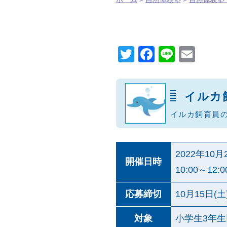
T
F
Li
E
wi
a
n
m
tt
c
e
ail
イルカ
er
e
イルカ飼育員
b
o
o
2022年10月
開催日時
k
10:00～12
応募締切
10月15日(土
対象
小学生3年