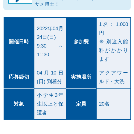
サメ博士！
o
o
k
1名：1,000
2022年04月
円
24日(日)
開催日時
参加費
※ 別途入館
9:30～
料がかかり
11:30
ます
04月10日
アクアワー
応募締切
実施場所
(日) 到着分
ルド・大洗
小学生3年
対象
生以上と保
定員
20名
護者