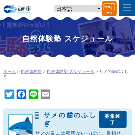
t
o
g
g
l
e
自然体験塾 スケジュール
n
a
v
i
g
a
ホーム
>
自然体験塾
>
自然体験塾 スケジュール
> サメの歯のふし
t
ぎ
i
o
n
T
F
Li
E
wi
a
n
m
tt
c
e
ail
サメの歯のふし
募集終
er
e
ぎ
了
b
サメの歯には秘密がいっぱい。目指せ、