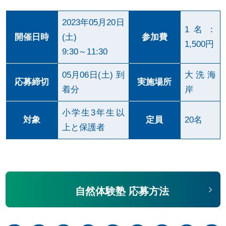
o
o
2023年05月20日
1名：
k
開催日時
(土)
参加費
1,500円
9:30～11:30
05月06日(土) 到
大洗海
応募締切
実施場所
着分
岸
小学生3年生以
対象
定員
20名
上と保護者
自然体験塾 応募方法