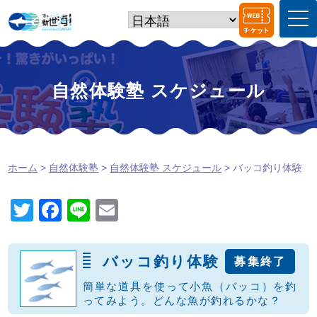
t
o
g
g
l
e
自然体験塾 スケジュール
n
a
v
i
g
a
ホーム
>
自然体験塾
>
自然体験塾 スケジュール
> バッコ釣り体験
t
i
o
T
F
Li
E
n
wi
a
n
m
tt
c
e
ail
バッコ釣り体験
募集終了
er
e
簡単な道具を使って小魚（バッコ）を釣
b
ってみよう。どんな魚が釣れるかな？