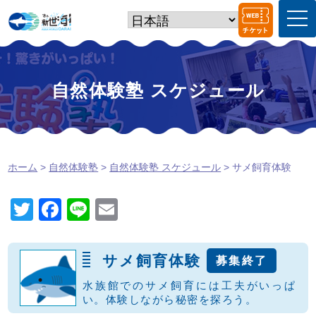
t
o
g
g
l
e
自然体験塾 スケジュール
n
a
v
i
g
a
ホーム
>
自然体験塾
>
自然体験塾 スケジュール
> サメ飼育体験
t
i
o
T
F
Li
E
n
wi
a
n
m
tt
c
e
ail
サメ飼育体験
募集終了
er
e
水族館でのサメ飼育には工夫がいっぱ
b
い。体験しながら秘密を探ろう。