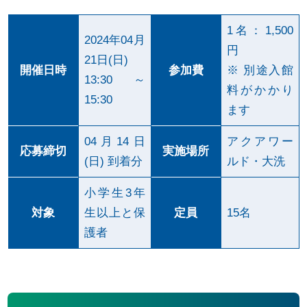
o
o
1名：1,500
2024年04月
k
円
21日(日)
開催日時
参加費
※ 別途入館
13:30～
料がかかり
15:30
ます
04月14日
アクアワー
応募締切
実施場所
(日) 到着分
ルド・大洗
小学生3年
対象
生以上と保
定員
15名
護者