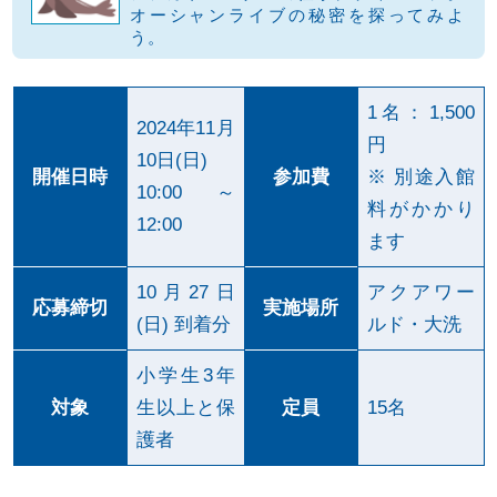
オーシャンライブの秘密を探ってみよ
o
う。
o
k
1名：1,500
2024年11月
円
10日(日)
開催日時
参加費
※ 別途入館
10:00～
料がかかり
12:00
ます
10月27日
アクアワー
応募締切
実施場所
(日) 到着分
ルド・大洗
小学生3年
対象
生以上と保
定員
15名
護者