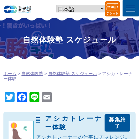
t
o
g
g
l
e
自然体験塾 スケジュール
n
a
v
i
g
a
ホーム
>
自然体験塾
>
自然体験塾 スケジュール
> アシカトレーナ
t
ー体験
i
o
n
T
F
Li
E
wi
a
n
m
tt
c
e
ail
アシカトレーナ
募集終
er
e
ー体験
了
b
アシカトレーナーの仕事にチャレンジ。