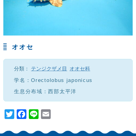
オオセ
分類：
テンジクザメ目
オオセ科
学名：
Orectolobus japonicus
生息分布域：西部太平洋
T
F
Li
E
wi
a
n
m
tt
c
e
ail