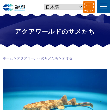
t
o
g
g
l
e
アクアワールドのサメたち
n
a
v
i
g
a
ホーム
>
アクアワールドのサメたち
> オオセ
t
i
o
n