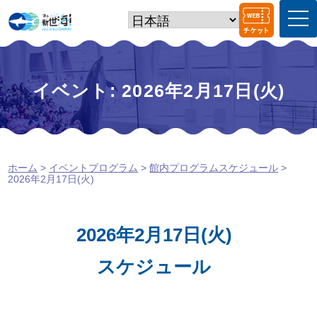
t
o
g
g
l
e
イベント: 2026年2月17日(火)
n
a
v
i
g
a
ホーム
>
イベントプログラム
>
館内プログラムスケジュール
>
t
2026年2月17日(火)
i
o
n
2026年2月17日(火)
スケジュール