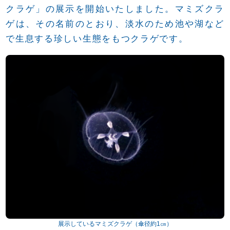
tt
c
e
ail
クラゲ」の展示を開始いたしました。マミズクラ
er
e
ゲは、その名前のとおり、淡水のため池や湖など
b
で生息する珍しい生態をもつクラゲです。
o
o
k
展示しているマミズクラゲ（傘径約1㎝）