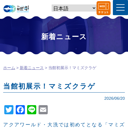
t
o
g
g
l
e
新着ニュース
n
a
v
i
g
a
ホーム
>
新着ニュース
> 当館初展示！マミズクラゲ
t
i
o
n
当館初展示！マミズクラゲ
2026/06/20
T
F
Li
E
wi
a
n
m
アクアワールド・大洗では初めてとなる「マミズ