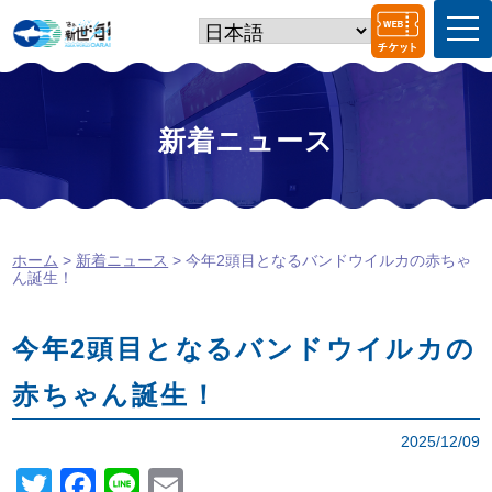
t
o
g
g
l
e
新着ニュース
n
a
v
i
g
a
ホーム
>
新着ニュース
> 今年2頭目となるバンドウイルカの赤ちゃ
t
ん誕生！
i
o
n
今年2頭目となるバンドウイルカの
赤ちゃん誕生！
2025/12/09
T
F
Li
E