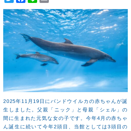
wi
a
n
m
tt
c
e
ail
er
e
b
o
o
k
2025年11月19日にバンドウイルカの赤ちゃんが誕
生しました。父親「ニック」と母親「シェル」の
間に生まれた元気な女の子です。今年4月の赤ちゃ
ん誕生に続いて今年2頭目、当館としては3頭目の