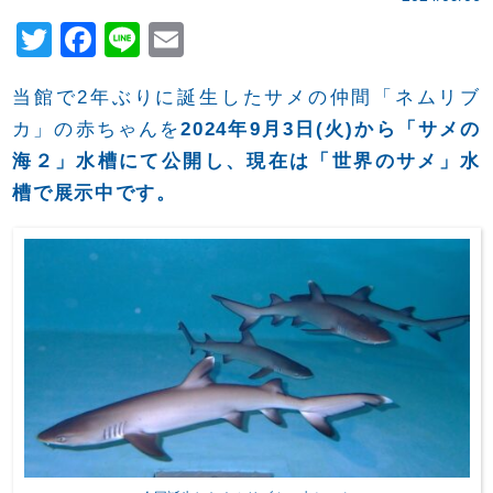
T
F
Li
E
wi
a
n
m
当館で2年ぶりに誕生したサメの仲間「ネムリブ
tt
c
e
ail
カ」の赤ちゃんを
2024年9月3日(火)から「サメの
er
e
海２」水槽にて公開し、現在は「世界のサメ」水
b
槽で展示中です。
o
o
k