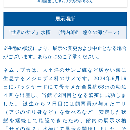
今回誕生したネムリブカの赤ちゃん
展示場所
「世界のサメ」水槽 （館内3階 悠久の海ゾーン）
※生物の状況により、展示の変更および中止となる場合
がございます。あらかじめご了承ください。
ネムリブカは、太平洋のサンゴ礁など暖かい海に
生息するメジロザメ科のサメです。2024年8月19
日にバックヤードにて母ザメが全長約68㎝の幼魚
４匹を出産し、当館で2回目となる繁殖に成功しま
した。 誕生から２日目には飼育員が与えたエサ
（アジの切り身など）を食べるなど、安定した状
態を継続して確認できたため、館内の展示水槽
「サメの海２」水槽にて展示を開始しました。そ