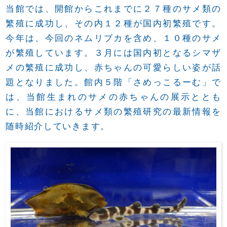
当館では、開館からこれまでに２７種のサメ類の
繁殖に成功し、その内１２種が国内初繁殖です。
今年は、今回のネムリブカを含め、１０種のサメ
が繁殖しています。３月には国内初となるシマザ
メの繁殖に成功し、赤ちゃんの可愛らしい姿が話
題となりました。館内５階「さめっこるーむ」で
は、当館生まれのサメの赤ちゃんの展示ととも
に、当館におけるサメ類の繁殖研究の最新情報を
随時紹介していきます。