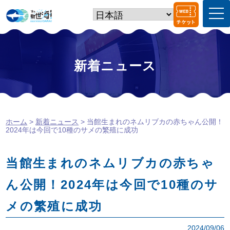
t
o
g
g
l
e
新着ニュース
n
a
v
i
g
a
ホーム
>
新着ニュース
> 当館生まれのネムリブカの赤ちゃん公開！
t
2024年は今回で10種のサメの繁殖に成功
i
o
n
当館生まれのネムリブカの赤ちゃ
ん公開！2024年は今回で10種のサ
メの繁殖に成功
2024/09/06