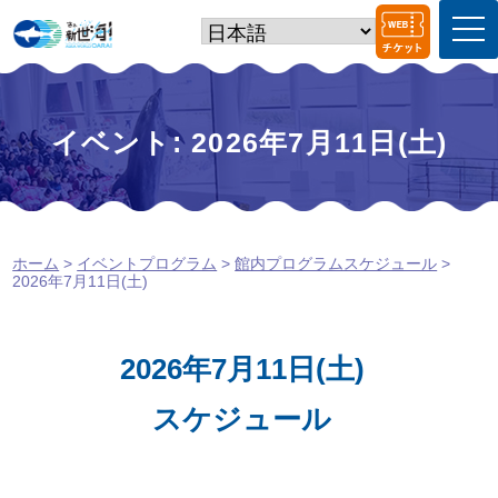
t
o
g
g
l
e
イベント: 2026年7月11日(土)
n
a
v
i
g
a
ホーム
>
イベントプログラム
>
館内プログラムスケジュール
>
t
2026年7月11日(土)
i
o
n
2026年7月11日(土)
スケジュール