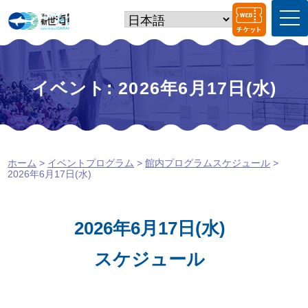
t
o
g
g
l
e
イベント: 2026年6月17日(水)
n
a
v
i
g
a
ホーム
>
イベントプログラム
>
館内プログラムスケジュール
>
t
2026年6月17日(水)
i
o
n
2026年6月17日(水)
スケジュール