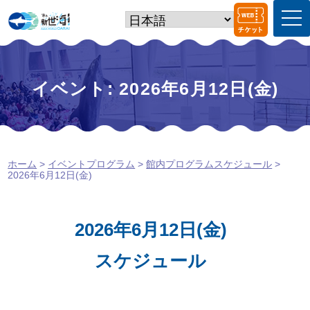
t
o
g
g
l
e
イベント: 2026年6月12日(金)
n
a
v
i
g
a
ホーム
>
イベントプログラム
>
館内プログラムスケジュール
>
t
2026年6月12日(金)
i
o
n
2026年6月12日(金)
スケジュール