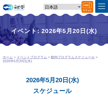
t
o
g
g
l
e
イベント: 2026年5月20日(水)
n
a
v
i
g
a
ホーム
>
イベントプログラム
>
館内プログラムスケジュール
>
t
2026年5月20日(水)
i
o
n
2026年5月20日(水)
スケジュール